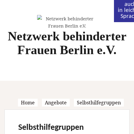
Skip
auc
to
in leic
Spra
content
Netzwerk behinderter
Frauen Berlin e.V.
Home
Angebote
Selbsthilfegruppen
Selbsthilfegruppen