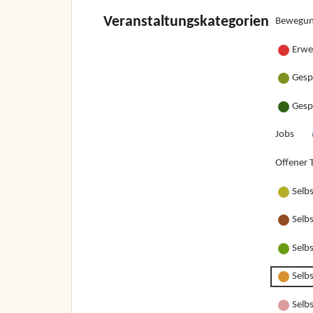
Veranstaltungskategorien
Bewegun
Erwe
Gesp
Gesp
Jobs
Offener T
Selb
Selb
Selb
Selb
Selbs