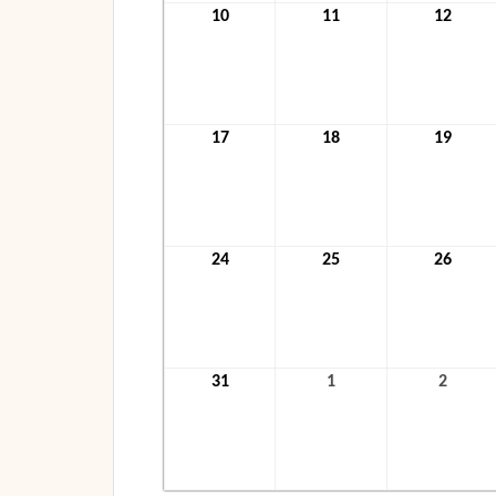
10
10.
11
11.
12
12.
August
August
Augus
2026
2026
2026
17
17.
18
18.
19
19.
August
August
Augus
2026
2026
2026
24
24.
25
25.
26
26.
August
August
Augus
2026
2026
2026
31
31.
1
1.
2
2.
August
September
Septe
2026
2026
2026