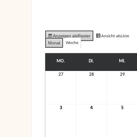
Anzeigen als
Raster
Ansicht als
Liste
Monat
Woche
MO.
MONTAG
DI.
DIENSTAG
MI.
MITT
27
27.
28
28.
29
29.
Juli
Juli
Juli
2026
2026
2026
3
3.
4
4.
5
5.
August
August
Augus
2026
2026
2026