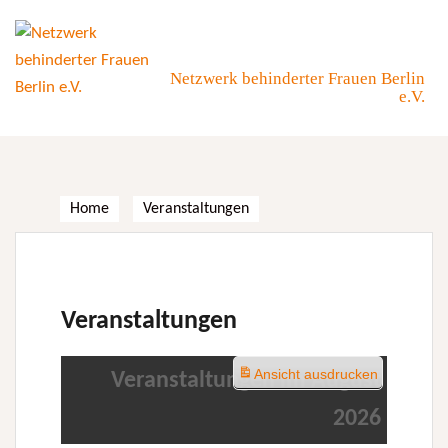
Skip
to
content
Netzwerk behinderter Frauen Berlin
e.V.
Home
Veranstaltungen
Veranstaltungen
Ansicht
ausdrucken
Veranstaltungen im August
2026