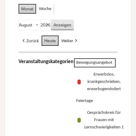
Monat
Woche
Monat
Jahr
Heute
Zurück
Weiter
Veranstaltungskategorien
Bewegungsangebot
Erwerbslos,
krankgeschrieben,
erwerbsgemindert
Feiertage
Gesprächskreis für
Frauen mit
Lernschwierigkeiten 1