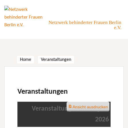
Skip
to
content
Netzwerk behinderter Frauen Berlin
e.V.
Home
Veranstaltungen
Veranstaltungen
Ansicht
ausdrucken
Veranstaltungen im August
2026