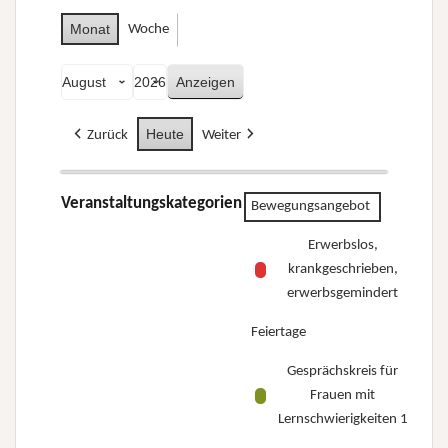
Monat
Woche
Monat
Jahr
Heute
Zurück
Weiter
Veranstaltungskategorien
Bewegungsangebot
Erwerbslos,
krankgeschrieben,
erwerbsgemindert
Feiertage
Gesprächskreis für
Frauen mit
Lernschwierigkeiten 1