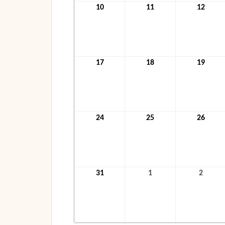
10
10.
11
11.
12
12.
August
August
Augus
2026
2026
2026
17
17.
18
18.
19
19.
August
August
Augus
2026
2026
2026
24
24.
25
25.
26
26.
August
August
Augus
2026
2026
2026
31
31.
1
1.
2
2.
August
September
Septe
2026
2026
2026