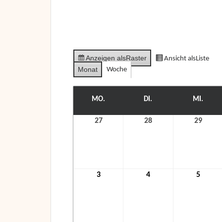
Anzeigen als
Raster
Ansicht als
Liste
Monat
Woche
MO.
MONTAG
DI.
DIENSTAG
MI.
MITT
27
27.
28
28.
29
29.
Juli
Juli
Juli
2026
2026
2026
3
3.
4
4.
5
5.
August
August
Augus
2026
2026
2026