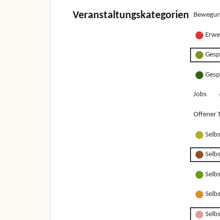
Veranstaltungskategorien
Bewegun
Erwe
Gesp
Gesp
Jobs
Offener T
Selb
Selb
Selb
Selb
Selbs