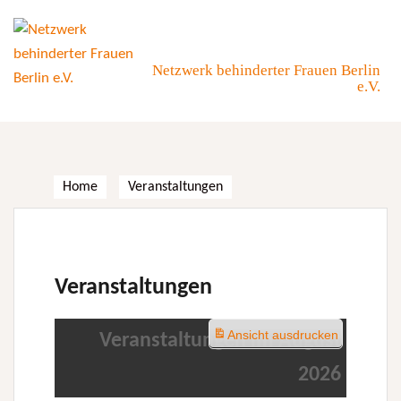
Skip
to
content
Netzwerk behinderter Frauen Berlin
e.V.
Home
Veranstaltungen
Veranstaltungen
Ansicht
ausdrucken
Veranstaltungen im August
2026