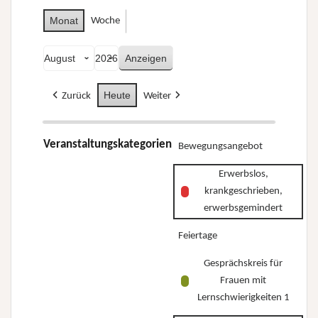
Monat
Woche
Monat
Jahr
Heute
Zurück
Weiter
Veranstaltungskategorien
Bewegungsangebot
Erwerbslos,
krankgeschrieben,
erwerbsgemindert
Feiertage
Gesprächskreis für
Frauen mit
Lernschwierigkeiten 1