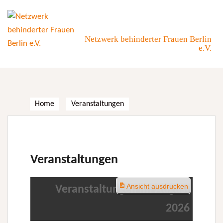
Skip
to
content
Netzwerk behinderter Frauen Berlin
e.V.
Home
Veranstaltungen
Veranstaltungen
Ansicht
ausdrucken
Veranstaltungen im August
2026