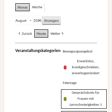
Monat
Woche
Monat
Jahr
Heute
Zurück
Weiter
Veranstaltungskategorien
Bewegungsangebot
Erwerbslos,
krankgeschrieben,
erwerbsgemindert
Feiertage
Gesprächskreis für
Frauen mit
Lernschwierigkeiten 1