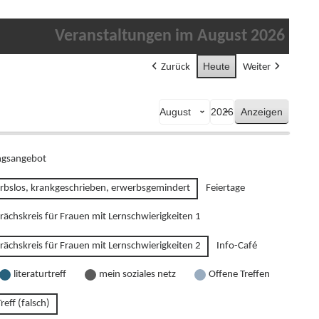
Veranstaltungen im August 2026
Heute
Zurück
Weiter
Monat
Jahr
gsangebot
rbslos, krankgeschrieben, erwerbsgemindert
Feiertage
rächskreis für Frauen mit Lernschwierigkeiten 1
rächskreis für Frauen mit Lernschwierigkeiten 2
Info-Café
literaturtreff
mein soziales netz
Offene Treffen
reff (falsch)