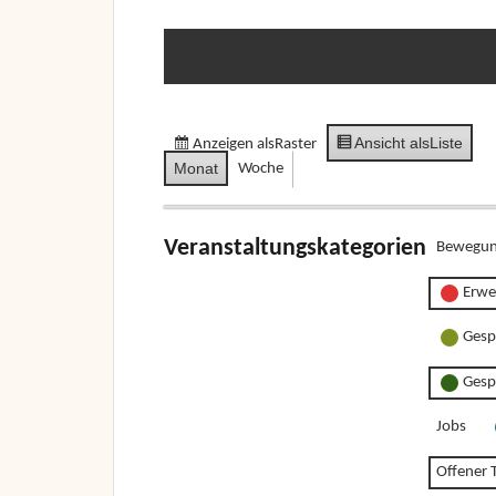
Ansicht als
Liste
Anzeigen als
Raster
Monat
Woche
Veranstaltungskategorien
Bewegun
Erwe
Gesp
Gesp
Jobs
Offener T