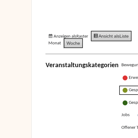
Ansicht als
Liste
Anzeigen als
Raster
Woche
Monat
Veranstaltungskategorien
Bewegun
Erwe
Gesp
Gesp
Jobs
Offener T