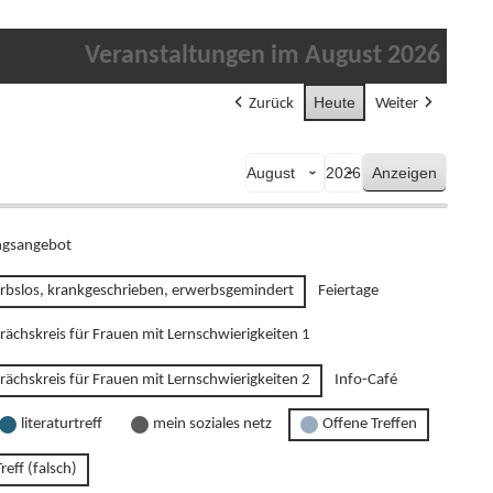
Veranstaltungen im August 2026
Heute
Zurück
Weiter
Monat
Jahr
gsangebot
rbslos, krankgeschrieben, erwerbsgemindert
Feiertage
rächskreis für Frauen mit Lernschwierigkeiten 1
rächskreis für Frauen mit Lernschwierigkeiten 2
Info-Café
literaturtreff
mein soziales netz
Offene Treffen
reff (falsch)