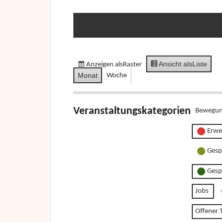
Ansicht als
Liste
Anzeigen als
Raster
Monat
Woche
Veranstaltungskategorien
Bewegun
Erwe
Gesp
Gesp
Jobs
Offener T