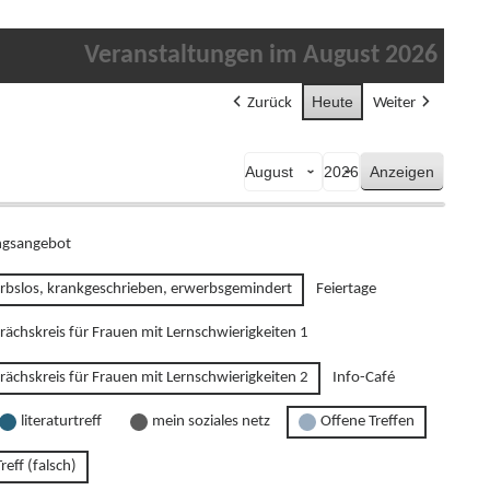
Veranstaltungen im August 2026
Heute
Zurück
Weiter
Monat
Jahr
gsangebot
rbslos, krankgeschrieben, erwerbsgemindert
Feiertage
rächskreis für Frauen mit Lernschwierigkeiten 1
rächskreis für Frauen mit Lernschwierigkeiten 2
Info-Café
literaturtreff
mein soziales netz
Offene Treffen
reff (falsch)