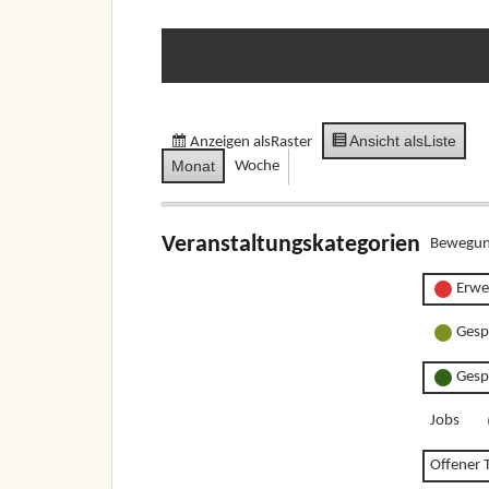
Ansicht als
Liste
Anzeigen als
Raster
Monat
Woche
Veranstaltungskategorien
Bewegun
Erwe
Gesp
Gesp
Jobs
Offener T