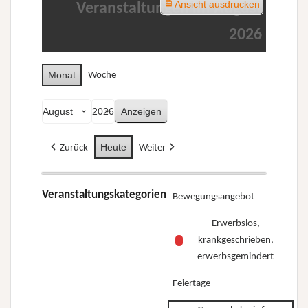
Ansicht
ausdrucken
Veranstaltungen im August
2026
Monat
Woche
Monat
Jahr
Heute
Zurück
Weiter
Veranstaltungskategorien
Bewegungsangebot
Erwerbslos,
krankgeschrieben,
erwerbsgemindert
Feiertage