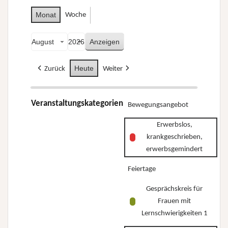
Monat
Woche
Monat
Jahr
Heute
Zurück
Weiter
Veranstaltungskategorien
Bewegungsangebot
Erwerbslos,
krankgeschrieben,
erwerbsgemindert
Feiertage
Gesprächskreis für
Frauen mit
Lernschwierigkeiten 1