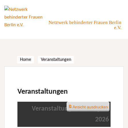
Skip
to
content
Netzwerk behinderter Frauen Berlin
e.V.
Home
Veranstaltungen
Veranstaltungen
Ansicht
ausdrucken
Veranstaltungen im August
2026