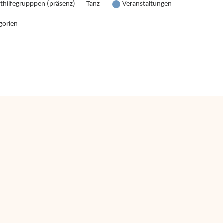
sthilfegrupppen (präsenz)
Tanz
Veranstaltungen
gorien