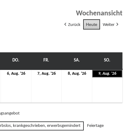
Wochenansicht
Heute
Zurück
Weiter
WOCH
DO.
DONNERSTAG
FR.
FREITAG
SA.
SAMSTAG
SO.
SONNTAG
6.
7.
8.
9.
6, Aug. '26
7, Aug. '26
8, Aug. '26
9, Aug. '26
gust
August
August
August
August
26
2026
2026
2026
2026
gsangebot
rbslos, krankgeschrieben, erwerbsgemindert
Feiertage