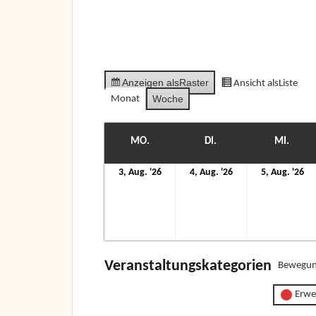
Anzeigen als
Raster
Ansicht als
Liste
Woche
Monat
MO.
MONTAG
DI.
DIENSTAG
MI.
MITT
3.
4.
5.
3, Aug. '26
4, Aug. '26
5, Aug. '26
August
August
Au
2026
2026
20
Veranstaltungskategorien
Bewegun
Erwe