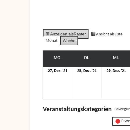
Anzeigen als
Raster
Ansicht als
Liste
Woche
Monat
MO.
MONTAG
DI.
DIENSTAG
MI.
MITT
27.
28.
29
27, Dez. '21
28, Dez. '21
29, Dez. '21
Dezember
Dezember
D
2021
2021
2
Veranstaltungskategorien
Bewegun
Erwe