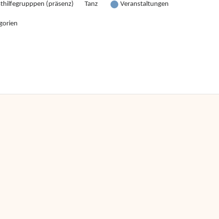
sthilfegrupppen (präsenz)
Tanz
Veranstaltungen
gorien