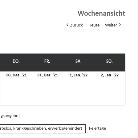
Wochenansicht
Zurück
Heute
Weiter
WOCH
DO.
DONNERSTAG
FR.
FREITAG
SA.
SAMSTAG
SO.
SONNTAG
.
30.
31.
1.
2.
30, Dez. '21
31, Dez. '21
1, Jan. '22
2, Jan. '22
ezember
Dezember
Dezember
Januar
Januar
021
2021
2021
2022
2022
gsangebot
rbslos, krankgeschrieben, erwerbsgemindert
Feiertage