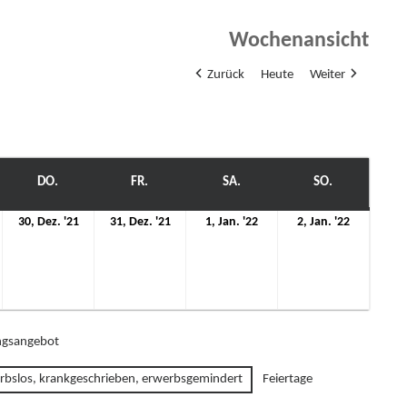
Wochenansicht
Zurück
Heute
Weiter
WOCH
DO.
DONNERSTAG
FR.
FREITAG
SA.
SAMSTAG
SO.
SONNTAG
.
30.
31.
1.
2.
30, Dez. '21
31, Dez. '21
1, Jan. '22
2, Jan. '22
ezember
Dezember
Dezember
Januar
Januar
021
2021
2021
2022
2022
gsangebot
rbslos, krankgeschrieben, erwerbsgemindert
Feiertage