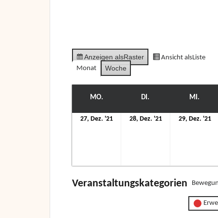
Anzeigen als
Raster
Ansicht als
Liste
Woche
Monat
MO.
MONTAG
DI.
DIENSTAG
MI.
MITT
27.
28.
29
27, Dez. '21
28, Dez. '21
29, Dez. '21
Dezember
Dezember
D
2021
2021
2
Veranstaltungskategorien
Bewegun
Erwe