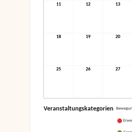
11
11.
12
12.
13
13.
Oktober
Oktober
Okto
2021
2021
2021
18
18.
19
19.
20
20.
Oktober
Oktober
Okto
2021
2021
2021
25
25.
26
26.
27
27.
Oktober
Oktober
Okto
2021
2021
2021
Veranstaltungskategorien
Bewegun
Erwe