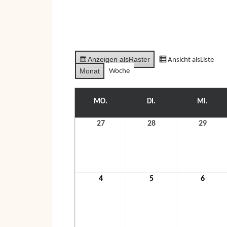
Anzeigen als
Raster
Ansicht als
Liste
Monat
Woche
MO.
MONTAG
DI.
DIENSTAG
MI.
MITT
27
27.
28
28.
29
29.
September
September
Sept
2021
2021
2021
4
4.
5
5.
6
6.
Oktober
Oktober
Oktob
2021
2021
2021