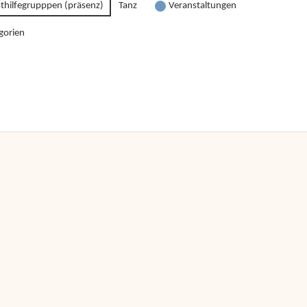
sthilfegrupppen (präsenz)
Tanz
Veranstaltungen
gorien