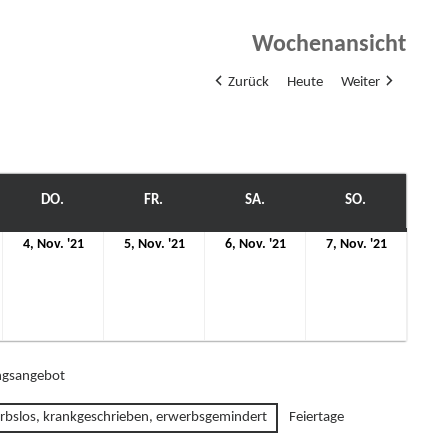
Wochenansicht
Zurück
Heute
Weiter
WOCH
DO.
DONNERSTAG
FR.
FREITAG
SA.
SAMSTAG
SO.
SONNTAG
4.
5.
6.
7.
4, Nov. '21
5, Nov. '21
6, Nov. '21
7, Nov. '21
ovember
November
November
November
Novemb
21
2021
2021
2021
2021
gsangebot
rbslos, krankgeschrieben, erwerbsgemindert
Feiertage