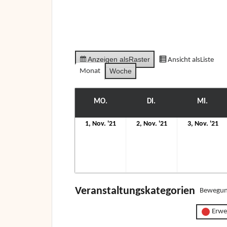
Anzeigen als
Raster
Ansicht als
Liste
Woche
Monat
MO.
MONTAG
DI.
DIENSTAG
MI.
MITT
1.
2.
3.
1, Nov. '21
2, Nov. '21
3, Nov. '21
November
November
N
2021
2021
20
Veranstaltungskategorien
Bewegun
Erwe