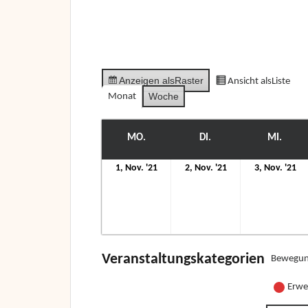
Anzeigen als
Raster
Ansicht als
Liste
Woche
Monat
MO.
MONTAG
DI.
DIENSTAG
MI.
MITT
1.
2.
3.
1, Nov. '21
2, Nov. '21
3, Nov. '21
November
November
N
2021
2021
20
Veranstaltungskategorien
Bewegun
Erwe