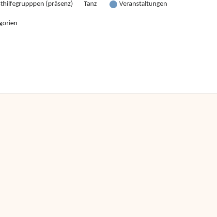
sthilfegrupppen (präsenz)
Tanz
Veranstaltungen
gorien