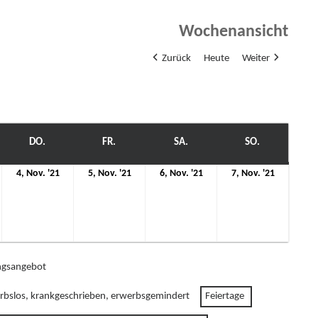
Wochenansicht
Zurück
Heute
Weiter
WOCH
DO.
DONNERSTAG
FR.
FREITAG
SA.
SAMSTAG
SO.
SONNTAG
4.
5.
6.
7.
4, Nov. '21
5, Nov. '21
6, Nov. '21
7, Nov. '21
ovember
November
November
November
Novemb
21
2021
2021
2021
2021
gsangebot
rbslos, krankgeschrieben, erwerbsgemindert
Feiertage