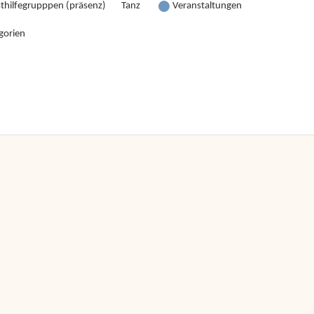
sthilfegrupppen (präsenz)
Tanz
Veranstaltungen
gorien