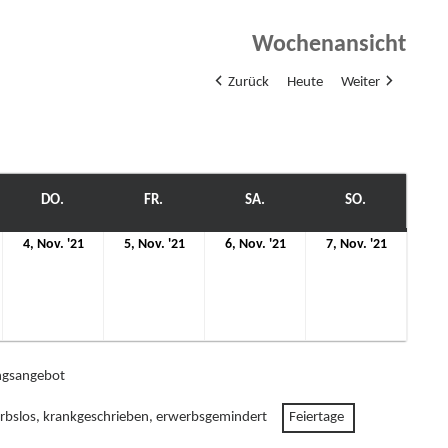
Wochenansicht
Zurück
Heute
Weiter
WOCH
DO.
DONNERSTAG
FR.
FREITAG
SA.
SAMSTAG
SO.
SONNTAG
4.
5.
6.
7.
4, Nov. '21
5, Nov. '21
6, Nov. '21
7, Nov. '21
ovember
November
November
November
Novemb
21
2021
2021
2021
2021
gsangebot
rbslos, krankgeschrieben, erwerbsgemindert
Feiertage