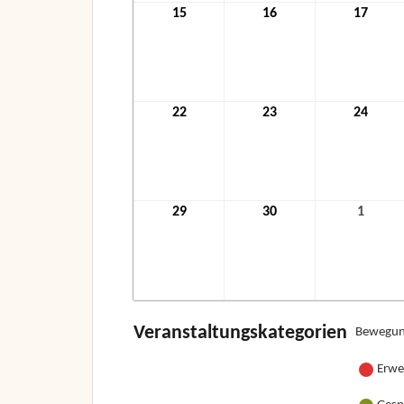
15
15.
16
16.
17
17.
November
November
Nove
2021
2021
2021
22
22.
23
23.
24
24.
November
November
Nove
2021
2021
2021
29
29.
30
30.
1
1.
November
November
Dezem
2021
2021
2021
Veranstaltungskategorien
Bewegun
Erwe