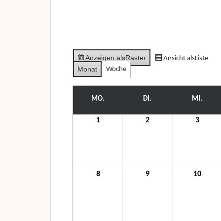
Anzeigen als
Raster
Ansicht als
Liste
Monat
Woche
MO.
MONTAG
DI.
DIENSTAG
MI.
MITT
1
1.
2
2.
3
3.
November
November
Nove
2021
2021
2021
8
8.
9
9.
10
10.
November
November
Nove
2021
2021
2021