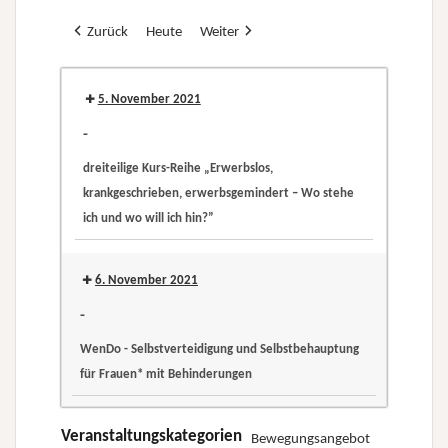
Zurück
Heute
Weiter
5. November 2021
-
dreiteilige Kurs-Reihe „Erwerbslos,
krankgeschrieben, erwerbsgemindert – Wo stehe
ich und wo will ich hin?”
dreiteilige
Kurs-
6. November 2021
Reihe
-
„Erwerbslos,
WenDo - Selbstverteidigung und Selbstbehauptung
krankgeschrieben,
für Frauen* mit Behinderungen
erwerbsgemindert
WenDo
–
-
Veranstaltungskategorien
Bewegungsangebot
Wo