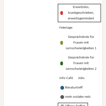
Selbstverteidigung
stehe
Erwerbslos,
und
ich
krankgeschrieben,
Selbstbehauptung
und
erwerbsgemindert
für
wo
Feiertage
Frauen*
will
mit
ich
Gesprächskreis für
Behinderungen
Frauen mit
hin?”
Lernschwierigkeiten 1
Gesprächskreis für
Frauen mit
Lernschwierigkeiten 2
Info-Café
Jobs
literaturtreff
mein soziales netz