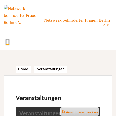
Skip
to
content
Netzwerk behinderter Frauen Berlin
e.V.
Home
Veranstaltungen
Veranstaltungen
Ansicht
ausdrucken
Veranstaltungen im November