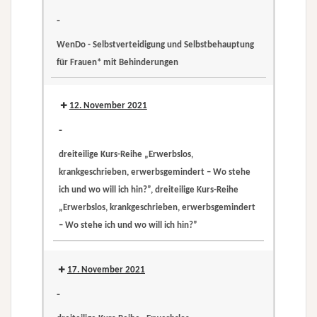
Reihe
-
„Erwerbslos,
WenDo - Selbstverteidigung und Selbstbehauptung
krankgeschrieben,
für Frauen* mit Behinderungen
erwerbsgemindert
WenDo
–
-
12. November 2021
Wo
Selbstverteidigung
stehe
-
und
ich
dreiteilige Kurs-Reihe „Erwerbslos,
Selbstbehauptung
und
krankgeschrieben, erwerbsgemindert – Wo stehe
für
wo
ich und wo will ich hin?”, dreiteilige Kurs-Reihe
Frauen*
will
„Erwerbslos, krankgeschrieben, erwerbsgemindert
mit
ich
– Wo stehe ich und wo will ich hin?”
Behinderungen
hin?”
dreiteilige
dreiteilige
Kurs-
Kurs-
17. November 2021
Reihe
Reihe
-
„Erwerbslos,
„Erwerbslos,