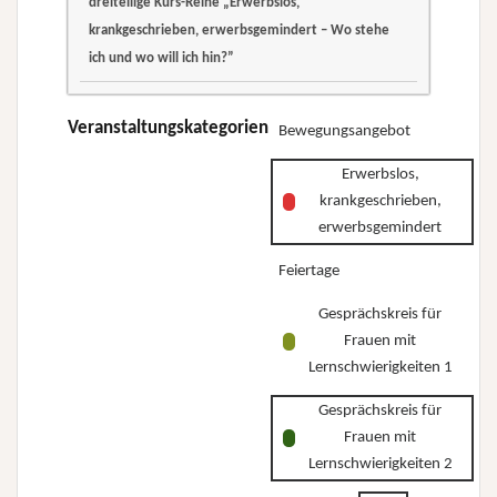
dreiteilige Kurs-Reihe „Erwerbslos,
krankgeschrieben,
krankgeschrieben,
krankgeschrieben, erwerbsgemindert – Wo stehe
erwerbsgemindert
erwerbsgemindert
ich und wo will ich hin?”
–
–
dreiteilige
Wo
Wo
Kurs-
Veranstaltungskategorien
Bewegungsangebot
stehe
stehe
Reihe
ich
ich
Erwerbslos,
„Erwerbslos,
und
und
krankgeschrieben,
krankgeschrieben,
wo
wo
erwerbsgemindert
erwerbsgemindert
will
will
Feiertage
–
ich
ich
Wo
hin?”
Gesprächskreis für
hin?”
stehe
Frauen mit
ich
Lernschwierigkeiten 1
und
Gesprächskreis für
wo
Frauen mit
will
Lernschwierigkeiten 2
ich