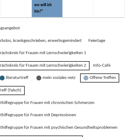
wo will ich
hin?”
gsangebot
rbslos, krankgeschrieben, erwerbsgemindert
Feiertage
rächskreis für Frauen mit Lernschwierigkeiten 1
rächskreis für Frauen mit Lernschwierigkeiten 2
Info-Café
literaturtreff
mein soziales netz
Offene Treffen
reff (falsch)
sthilfegruppe für Frauen mit chronischen Schmerzen
sthilfegruppe für Frauen mit Depressionen
sthilfegruppe für Frauen mit psychischen Gesundheitsproblemen