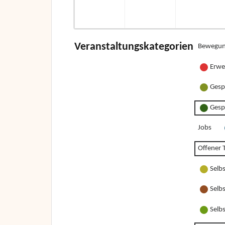
Veranstaltungskategorien
Bewegun
Erwe
Gesp
Gesp
Jobs
Offener T
Selb
Selb
Selb