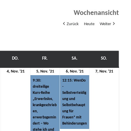
Wochenansicht
Zurück
Heute
Weiter
WOCH
DO.
DONNERSTAG
FR.
FREITAG
SA.
SAMSTAG
SO.
SONNTAG
4.
5.
(1
6.
(1
7.
4, Nov. '21
5, Nov. '21
6, Nov. '21
7, Nov. '21
ovember
November
November
Veranstaltung)
November
Veranstaltung)
Novemb
9:30:
12:15: WenDo
21
2021
2021
2021
2021
dreiteilige
-
Kurs-Reihe
Selbstverteidig
„Erwerbslos,
ung und
krankgeschrieb
Selbstbehaupt
en,
ung für
erwerbsgemin
Frauen* mit
dert – Wo
Behinderungen
stehe ich und