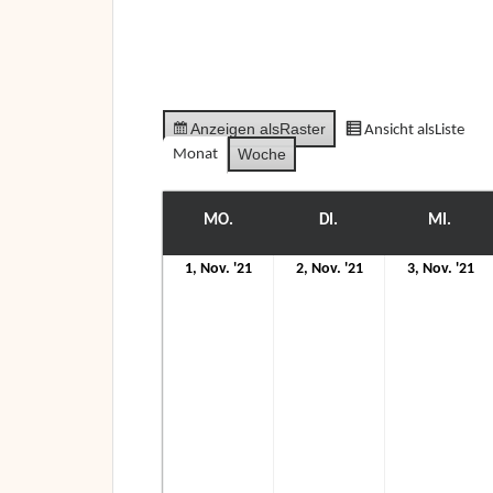
Anzeigen als
Raster
Ansicht als
Liste
Woche
Monat
MO.
MONTAG
DI.
DIENSTAG
MI.
MITT
1.
2.
3.
1, Nov. '21
2, Nov. '21
3, Nov. '21
November
November
N
2021
2021
20