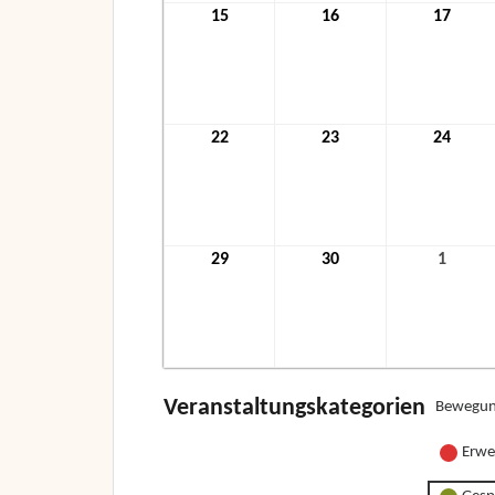
15
15.
16
16.
17
17.
November
November
Nove
2021
2021
2021
22
22.
23
23.
24
24.
November
November
Nove
2021
2021
2021
29
29.
30
30.
1
1.
November
November
Dezem
2021
2021
2021
Veranstaltungskategorien
Bewegun
Erwe