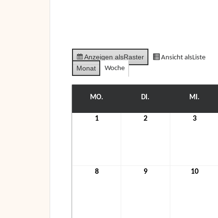
Anzeigen als
Raster
Ansicht als
Liste
Monat
Woche
MO.
MONTAG
DI.
DIENSTAG
MI.
MITT
1
1.
2
2.
3
3.
November
November
Nove
2021
2021
2021
8
8.
9
9.
10
10.
November
November
Nove
2021
2021
2021