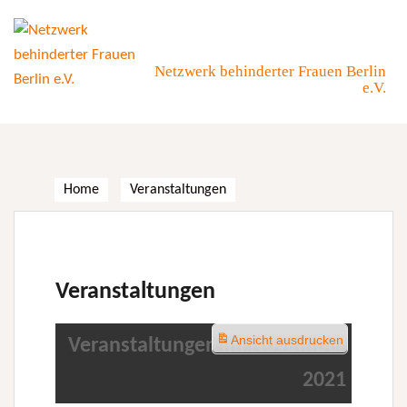
Skip
to
content
Netzwerk behinderter Frauen Berlin
e.V.
Home
Veranstaltungen
Veranstaltungen
Ansicht
ausdrucken
Veranstaltungen im November
2021