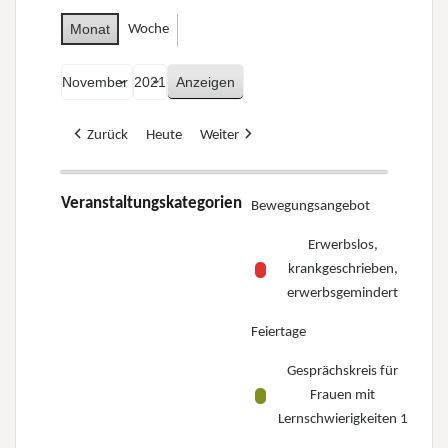
Monat
Woche
Monat
Jahr
Zurück
Heute
Weiter
Veranstaltungskategorien
Bewegungsangebot
Erwerbslos,
krankgeschrieben,
erwerbsgemindert
Feiertage
Gesprächskreis für
Frauen mit
Lernschwierigkeiten 1