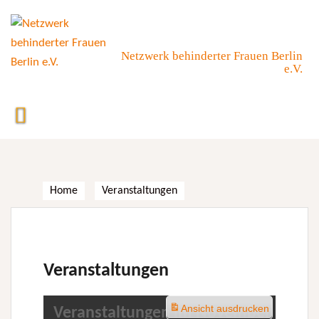
Skip
to
content
Netzwerk behinderter Frauen Berlin
e.V.
Home
Veranstaltungen
Veranstaltungen
Ansicht
ausdrucken
Veranstaltungen im November