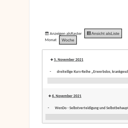
Ansicht als
Liste
Anzeigen als
Raster
Woche
Monat
5. November 2021
-
dreiteilige Kurs-Reihe „Erwerbslos, krankges
dreiteilige
Kurs-
6. November 2021
Reihe
-
WenDo - Selbstverteidigung und Selbstbehaup
„Erwerbslos,
WenDo
krankgeschrieben,