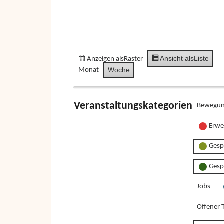
Ansicht als
Liste
Anzeigen als
Raster
Woche
Monat
Veranstaltungskategorien
Bewegun
Erwe
Gesp
Gesp
Jobs
Offener T