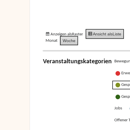
Ansicht als
Liste
Anzeigen als
Raster
Woche
Monat
Veranstaltungskategorien
Bewegun
Erwe
Gesp
Gesp
Jobs
Offener T