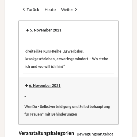
Zurück
Heute
Weiter
5. November 2021
-
dreiteilige Kurs-Reihe „Erwerbslos,
krankgeschrieben, erwerbsgemindert – Wo stehe
ich und wo will ich hin?”
dreiteilige
Kurs-
6. November 2021
Reihe
-
„Erwerbslos,
WenDo - Selbstverteidigung und Selbstbehauptung
krankgeschrieben,
für Frauen* mit Behinderungen
erwerbsgemindert
WenDo
–
-
Veranstaltungskategorien
Bewegungsangebot
Wo