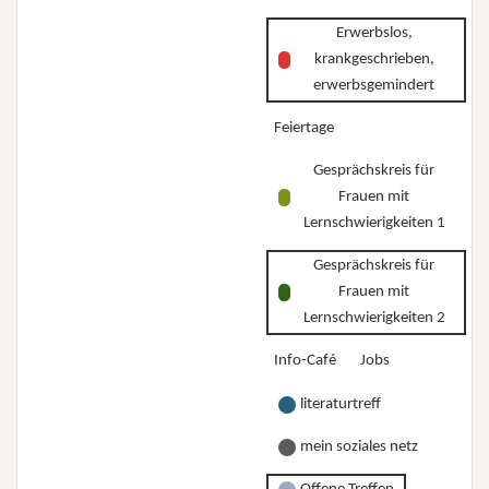
Selbstverteidigung
stehe
Erwerbslos,
und
ich
krankgeschrieben,
Selbstbehauptung
und
erwerbsgemindert
für
wo
Feiertage
Frauen*
will
mit
ich
Gesprächskreis für
Behinderungen
Frauen mit
hin?”
Lernschwierigkeiten 1
Gesprächskreis für
Frauen mit
Lernschwierigkeiten 2
Info-Café
Jobs
literaturtreff
mein soziales netz