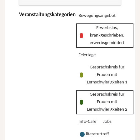
WenDo
–
-
Veranstaltungskategorien
Bewegungsangebot
Wo
Selbstverteidigung
stehe
Erwerbslos,
und
ich
krankgeschrieben,
Selbstbehauptung
und
erwerbsgemindert
für
wo
Feiertage
Frauen*
will
mit
ich
Gesprächskreis für
Behinderungen
Frauen mit
hin?”
Lernschwierigkeiten 1
Gesprächskreis für
Frauen mit
Lernschwierigkeiten 2
Info-Café
Jobs
literaturtreff