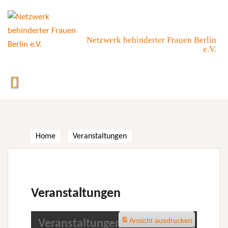
Skip
to
content
Netzwerk behinderter Frauen Berlin
e.V.
Home
Veranstaltungen
Veranstaltungen
Ansicht
ausdrucken
Veranstaltungen im November