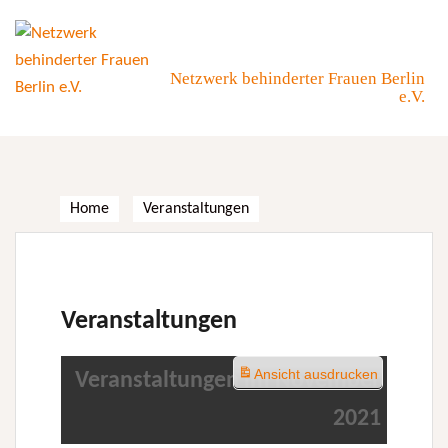
Skip
to
content
Netzwerk behinderter Frauen Berlin
e.V.
Home
Veranstaltungen
Veranstaltungen
Ansicht
ausdrucken
Veranstaltungen im November
2021