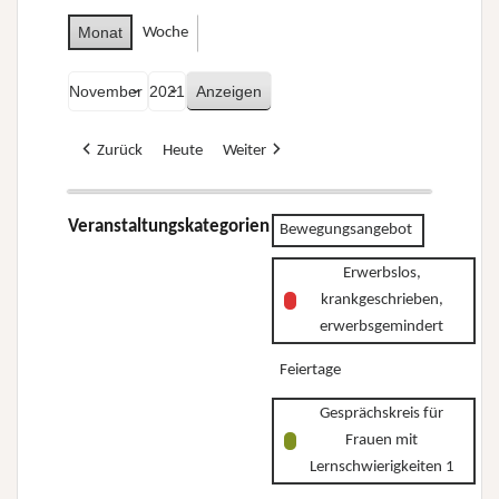
Monat
Woche
Monat
Jahr
Zurück
Heute
Weiter
Veranstaltungskategorien
Bewegungsangebot
Erwerbslos,
krankgeschrieben,
erwerbsgemindert
Feiertage
Gesprächskreis für
Frauen mit
Lernschwierigkeiten 1