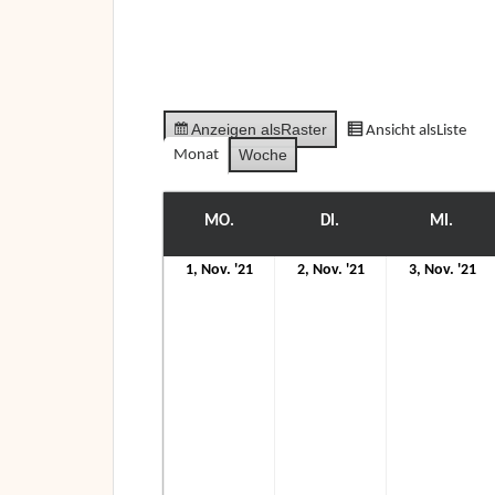
Anzeigen als
Raster
Ansicht als
Liste
Woche
Monat
MO.
MONTAG
DI.
DIENSTAG
MI.
MITT
1.
2.
3.
1, Nov. '21
2, Nov. '21
3, Nov. '21
November
November
N
2021
2021
20