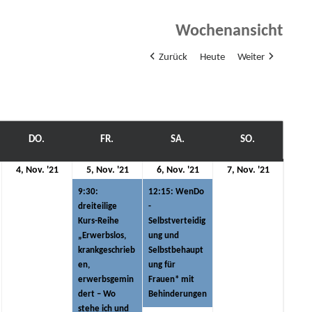
Wochenansicht
Zurück
Heute
Weiter
WOCH
DO.
DONNERSTAG
FR.
FREITAG
SA.
SAMSTAG
SO.
SONNTAG
4.
5.
(1
6.
(1
7.
4, Nov. '21
5, Nov. '21
6, Nov. '21
7, Nov. '21
ovember
November
November
Veranstaltung)
November
Veranstaltung)
Novemb
9:30:
12:15: WenDo
21
2021
2021
2021
2021
dreiteilige
-
Kurs-Reihe
Selbstverteidig
„Erwerbslos,
ung und
krankgeschrieb
Selbstbehaupt
en,
ung für
erwerbsgemin
Frauen* mit
dert – Wo
Behinderungen
stehe ich und