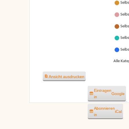
Selb
Selbs
Selbs
Selbs
Selb
Alle Kate
Ansicht
ausdrucken
Eintragen
Google
in
Abonnieren
iCal
in