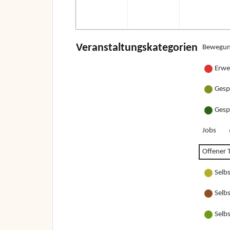
Veranstaltungskategorien
Bewegun
Erwe
Gesp
Gesp
Jobs
Offener T
Selb
Selb
Selb