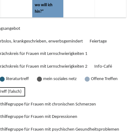
wo will ich
hin?”
gsangebot
rbslos, krankgeschrieben, erwerbsgemindert
Feiertage
rächskreis für Frauen mit Lernschwierigkeiten 1
rächskreis für Frauen mit Lernschwierigkeiten 2
Info-Café
literaturtreff
mein soziales netz
Offene Treffen
reff (falsch)
sthilfegruppe für Frauen mit chronischen Schmerzen
sthilfegruppe für Frauen mit Depressionen
sthilfegruppe für Frauen mit psychischen Gesundheitsproblemen