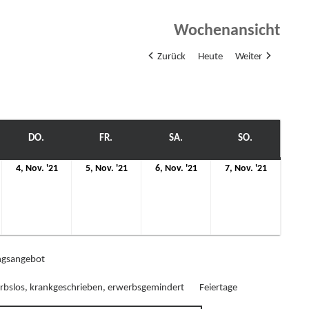
Wochenansicht
Zurück
Heute
Weiter
WOCH
DO.
DONNERSTAG
FR.
FREITAG
SA.
SAMSTAG
SO.
SONNTAG
4.
5.
6.
7.
4, Nov. '21
5, Nov. '21
6, Nov. '21
7, Nov. '21
ovember
November
November
November
Novemb
21
2021
2021
2021
2021
gsangebot
rbslos, krankgeschrieben, erwerbsgemindert
Feiertage