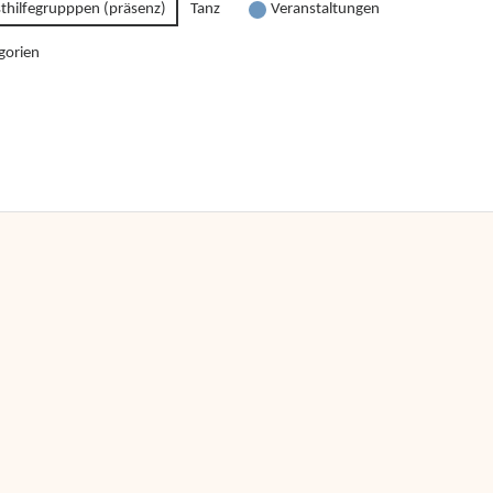
sthilfegrupppen (präsenz)
Tanz
Veranstaltungen
gorien