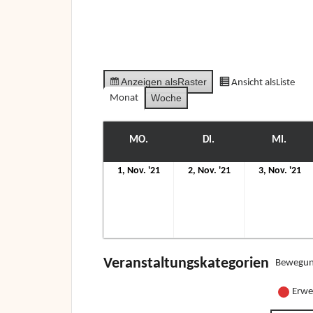
Anzeigen als
Raster
Ansicht als
Liste
Woche
Monat
MO.
MONTAG
DI.
DIENSTAG
MI.
MITT
1.
2.
3.
1, Nov. '21
2, Nov. '21
3, Nov. '21
November
November
N
2021
2021
20
Veranstaltungskategorien
Bewegun
Erwe