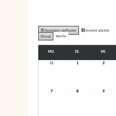
Anzeigen als
Raster
Ansicht als
Liste
Monat
Woche
MO.
MONTAG
DI.
DIENSTAG
MI.
MITT
31
31.
1
1.
2
2.
Januar
Februar
Febru
2022
2022
2022
7
7.
8
8.
9
9.
Februar
Februar
Febru
2022
2022
2022