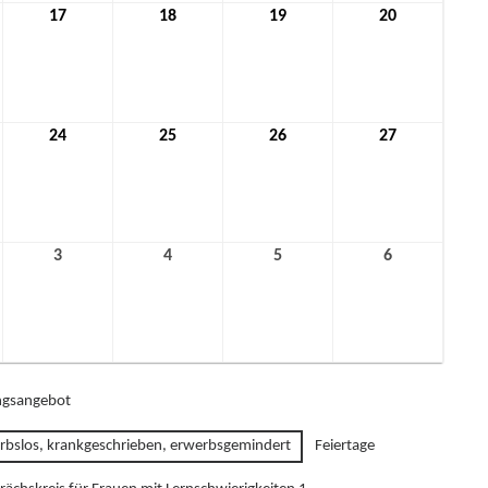
17
17.
18
18.
19
19.
20
20.
ar
Februar
Februar
Februar
Februar
2022
2022
2022
2022
24
24.
25
25.
26
26.
27
27.
ar
Februar
Februar
Februar
Februar
2022
2022
2022
2022
3
3.
4
4.
5
5.
6
6.
März
März
März
März
2022
2022
2022
2022
gsangebot
rbslos, krankgeschrieben, erwerbsgemindert
Feiertage