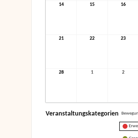
14
14.
15
15.
16
16.
Februar
Februar
Febru
2022
2022
2022
21
21.
22
22.
23
23.
Februar
Februar
Febru
2022
2022
2022
28
28.
1
1.
2
2.
Februar
März
März
2022
2022
2022
Veranstaltungskategorien
Bewegun
Erwe