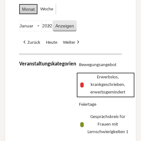
Monat
Woche
Monat
Jahr
Zurück
Heute
Weiter
Veranstaltungskategorien
Bewegungsangebot
Erwerbslos,
krankgeschrieben,
erwerbsgemindert
Feiertage
Gesprächskreis für
Frauen mit
Lernschwierigkeiten 1