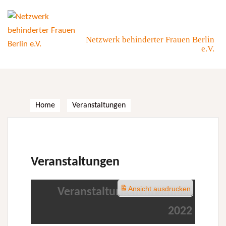
Skip
to
content
Netzwerk behinderter Frauen Berlin
e.V.
Home
Veranstaltungen
Veranstaltungen
Ansicht
ausdrucken
Veranstaltungen im Januar
2022