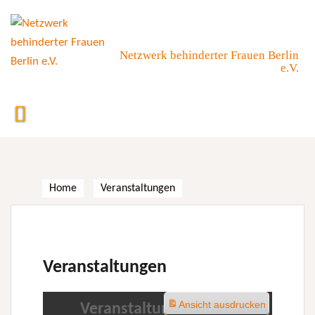
Skip
to
content
Netzwerk behinderter Frauen Berlin
e.V.
Home
Veranstaltungen
Veranstaltungen
Ansicht
ausdrucken
Veranstaltungen im Januar