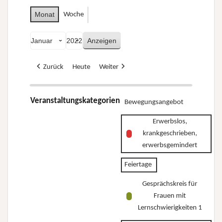
Monat
Woche
Monat
Jahr
Zurück
Heute
Weiter
Veranstaltungskategorien
Bewegungsangebot
Erwerbslos,
krankgeschrieben,
erwerbsgemindert
Feiertage
Gesprächskreis für
Frauen mit
Lernschwierigkeiten 1