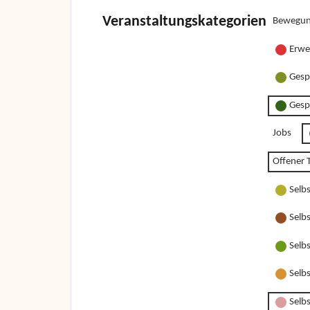
Veranstaltungskategorien
Bewegun
Erwe
Gesp
Gesp
Jobs
Offener T
Selb
Selb
Selb
Selb
Selbs