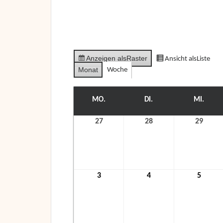
Anzeigen als
Raster
Ansicht als
Liste
Monat
Woche
MO.
MONTAG
DI.
DIENSTAG
MI.
MITT
27
27.
28
28.
29
29.
Dezember
Dezember
Deze
2021
2021
2021
3
3.
4
4.
5
5.
Januar
Januar
Janua
2022
2022
2022