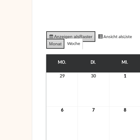
Anzeigen als
Raster
Ansicht als
Liste
Monat
Woche
MO.
MONTAG
DI.
DIENSTAG
MI.
MITT
29
29.
30
30.
1
1.
November
November
Dezem
2021
2021
2021
6
6.
7
7.
8
8.
Dezember
Dezember
Dezem
2021
2021
2021