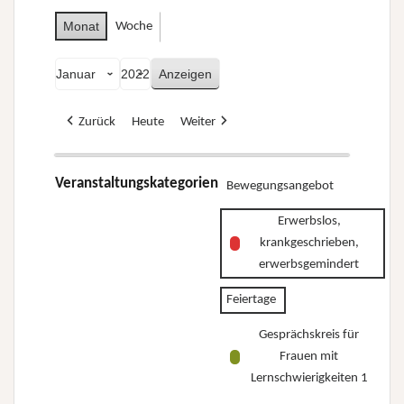
Monat
Woche
Monat
Jahr
Zurück
Heute
Weiter
Veranstaltungskategorien
Bewegungsangebot
Erwerbslos,
krankgeschrieben,
erwerbsgemindert
Feiertage
Gesprächskreis für
Frauen mit
Lernschwierigkeiten 1