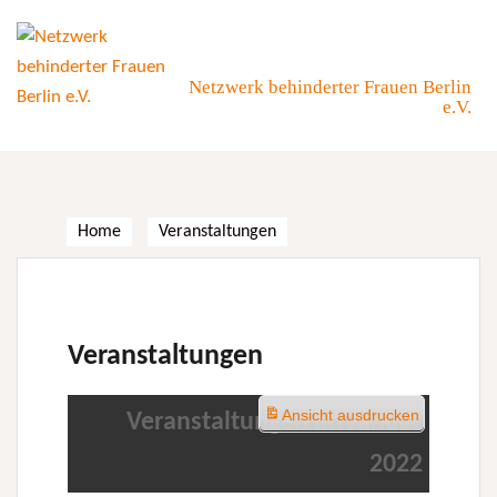
Skip
to
content
Netzwerk behinderter Frauen Berlin
e.V.
Home
Veranstaltungen
Veranstaltungen
Ansicht
ausdrucken
Veranstaltungen im Januar
2022