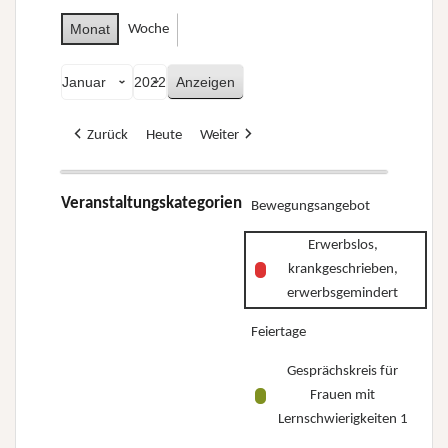
Monat
Woche
Monat
Jahr
Zurück
Heute
Weiter
Veranstaltungskategorien
Bewegungsangebot
Erwerbslos,
krankgeschrieben,
erwerbsgemindert
Feiertage
Gesprächskreis für
Frauen mit
Lernschwierigkeiten 1