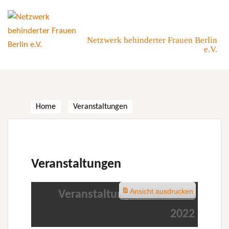
Skip
to
content
Netzwerk behinderter Frauen Berlin
e.V.
Home
Veranstaltungen
Veranstaltungen
Ansicht
ausdrucken
Veranstaltungen im Januar
2022