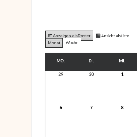
Anzeigen als
Raster
Ansicht als
Liste
Monat
Woche
MO.
MONTAG
DI.
DIENSTAG
MI.
MITT
29
29.
30
30.
1
1.
November
November
Dezem
2021
2021
2021
6
6.
7
7.
8
8.
Dezember
Dezember
Dezem
2021
2021
2021