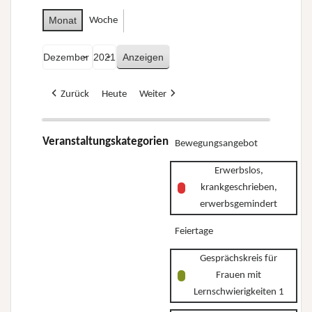
Monat
Woche
Monat
Jahr
Zurück
Heute
Weiter
Veranstaltungskategorien
Bewegungsangebot
Erwerbslos,
krankgeschrieben,
erwerbsgemindert
Feiertage
Gesprächskreis für
Frauen mit
Lernschwierigkeiten 1