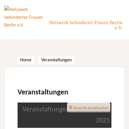
Skip
to
content
Netzwerk behinderter Frauen Berlin
e.V.
Home
Veranstaltungen
Veranstaltungen
Ansicht
ausdrucken
Veranstaltungen im Dezember
2021