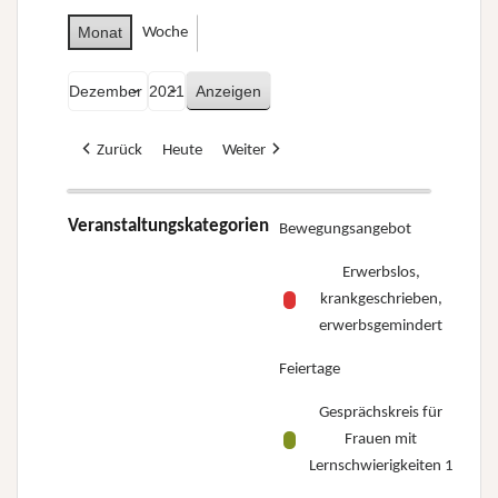
Monat
Woche
Monat
Jahr
Zurück
Heute
Weiter
Veranstaltungskategorien
Bewegungsangebot
Erwerbslos,
krankgeschrieben,
erwerbsgemindert
Feiertage
Gesprächskreis für
Frauen mit
Lernschwierigkeiten 1