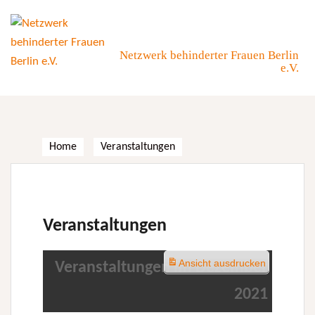
Skip
to
content
Netzwerk behinderter Frauen Berlin
e.V.
Home
Veranstaltungen
Veranstaltungen
Ansicht
ausdrucken
Veranstaltungen im Dezember
2021