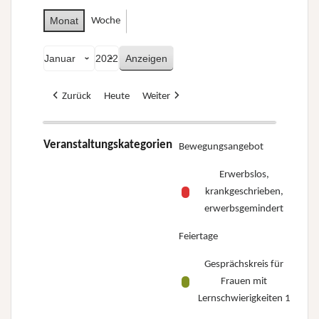
Monat
Woche
Monat
Jahr
Zurück
Heute
Weiter
Veranstaltungskategorien
Bewegungsangebot
Erwerbslos,
krankgeschrieben,
erwerbsgemindert
Feiertage
Gesprächskreis für
Frauen mit
Lernschwierigkeiten 1