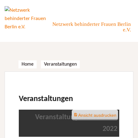
Skip
to
content
Netzwerk behinderter Frauen Berlin
e.V.
Home
Veranstaltungen
Veranstaltungen
Ansicht
ausdrucken
Veranstaltungen im Januar
2022