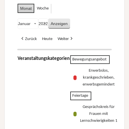
Monat
Woche
Monat
Jahr
Zurück
Heute
Weiter
Veranstaltungskategorien
Bewegungsangebot
Erwerbslos,
krankgeschrieben,
erwerbsgemindert
Feiertage
Gesprächskreis für
Frauen mit
Lernschwierigkeiten 1