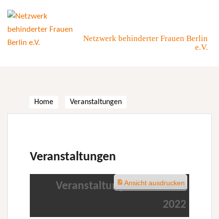
Skip
to
content
Netzwerk behinderter Frauen Berlin
e.V.
Home
Veranstaltungen
Veranstaltungen
Ansicht
ausdrucken
Veranstaltungen im Januar
2022