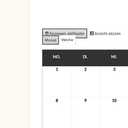
Anzeigen als
Raster
Ansicht als
Liste
Monat
Woche
MO.
MONTAG
DI.
DIENSTAG
MI.
MITT
1
1.
2
2.
3
3.
November
November
Nove
2021
2021
2021
8
8.
9
9.
10
10.
November
November
Nove
2021
2021
2021