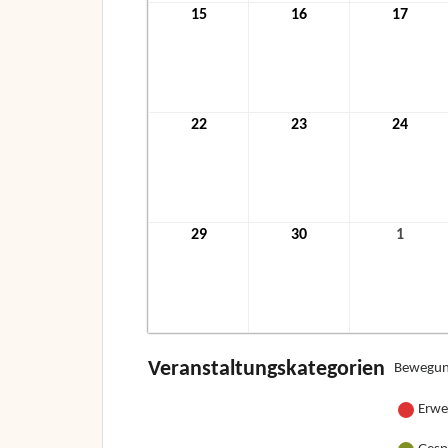
15
15.
16
16.
17
17.
November
November
Nove
2021
2021
2021
22
22.
23
23.
24
24.
November
November
Nove
2021
2021
2021
29
29.
30
30.
1
1.
November
November
Dezem
2021
2021
2021
Veranstaltungskategorien
Bewegun
Erwe